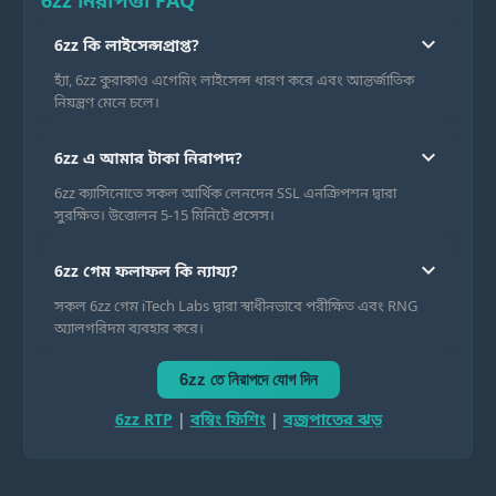
6zz নিরাপত্তা FAQ
expand_more
6zz কি লাইসেন্সপ্রাপ্ত?
হ্যাঁ, 6zz কুরাকাও এগেমিং লাইসেন্স ধারণ করে এবং আন্তর্জাতিক
নিয়ন্ত্রণ মেনে চলে।
expand_more
6zz এ আমার টাকা নিরাপদ?
6zz ক্যাসিনোতে সকল আর্থিক লেনদেন SSL এনক্রিপশন দ্বারা
সুরক্ষিত। উত্তোলন 5-15 মিনিটে প্রসেস।
expand_more
6zz গেম ফলাফল কি ন্যায্য?
সকল 6zz গেম iTech Labs দ্বারা স্বাধীনভাবে পরীক্ষিত এবং RNG
অ্যালগরিদম ব্যবহার করে।
6zz তে নিরাপদে যোগ দিন
6zz RTP
|
বম্বিং ফিশিং
|
বজ্রপাতের ঝড়