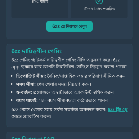
KYC যাচাই
iTech Labs প্রত্যয়িত
6zz তে নিরাপদে খেলুন
6zz দায়িত্বশীল গেমিং
6zz গেমিং প্ল্যাটফর্ম দায়িত্বশীল গেমিং নীতি অনুসরণ করে। 6zz
app ব্যবহার করে আপনি নিম্নলিখিত সেটিংস নিয়ন্ত্রণ করতে পারেন:
ডিপোজিট সীমা:
দৈনিক/সাপ্তাহিক জমার পরিমাণ সীমিত করুন
সময় সীমা:
গেম খেলার সময় নিয়ন্ত্রণ করুন
স্ব-বর্জন:
প্রয়োজনে অস্থায়ীভাবে অ্যাকাউন্ট স্থগিত করুন
বয়স যাচাই:
18+ বয়স সীমাবদ্ধতা কঠোরভাবে পালন
6zz গেমস খেলার সময় সর্বদা সতর্কতা অবলম্বন করুন।
6zz ফ্রি প্লে
মোডে প্র্যাকটিস করুন।