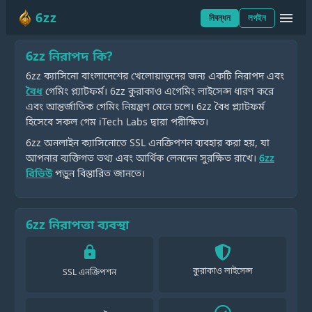
6zz নিরাপত্তা এবং লাইসেন্স
6zz
menu
verified_user
নিবন্ধন
লগইন
6zz নিরাপদ কি?
6zz ক্যাসিনো বাংলাদেশের খেলোয়াড়দের জন্য একটি নিরাপদ এবং
বৈধ
গেমিং প্ল্যাটফর্ম। 6zz কুরাকাও এগেমিং লাইসেন্স ধারণ করে
এবং আন্তর্জাতিক গেমিং নিয়ন্ত্রণ মেনে চলে। 6zz বৈধ প্ল্যাটফর্ম
হিসেবে সকল গেম iTech Labs দ্বারা পরীক্ষিত।
6zz অনলাইন ক্যাসিনোতে SSL এনক্রিপশন ব্যবহার করা হয়, যা
আপনার ব্যক্তিগত তথ্য এবং আর্থিক লেনদেন সুরক্ষিত রাখে।
6zz
রিভিউ
পড়ুন বিস্তারিত জানতে।
6zz নিরাপত্তা ব্যবস্থা
lock
কুরাকাও লাইসেন্স
SSL এনক্রিপশন