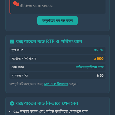
3টি বিশেষ বোনাস গেম মোড
বজ্রপাতের ঝড় শুরু করুন
বজ্রপাতের ঝড় RTP ও পরিসংখ্যান
analytics
মূল RTP
96.3%
সর্বোচ্চ মাল্টিপ্লায়ার
x1000
গেম ধরন
লাইভ ক্যাসিনো গেম
ন্যূনতম বাজি
৳ 50
সম্পূর্ণ পরিসংখ্যানের জন্য
6zz RTP বিশ্লেষণ
দেখুন।
বজ্রপাতের ঝড় কিভাবে খেলবেন
play_circle
6zz লগইন করুন এবং লাইভ ক্যাসিনো সেকশনে যান