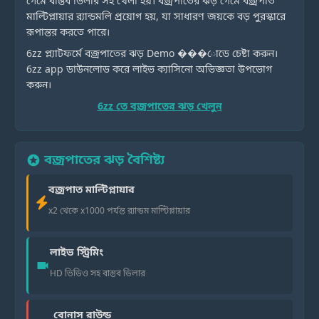
গেমে বাস্তব ডিলার সহ খেলা হয়। বজ্রপাতের ঝড় গেমে বজ্রপাত
মাল্টিপ্লায়ার র‍্যান্ডমলি প্রয়োগ হয়, যা সাধারণ জয়কে বড় পুরস্কারে
রূপান্তর করতে পারে।
6zz প্ল্যাটফর্মে বজ্রপাতের ঝড় Demo ���োডে চেষ্টা করুন।
6zz app ডাউনলোড করে লাইভ ক্যাসিনো অভিজ্ঞতা উপভোগ
করুন।
6zz তে বজ্রপাতের ঝড় খেলুন
বজ্রপাতের ঝড় বৈশিষ্ট্য
stars
বজ্রপাত মাল্টিপ্লায়ার
x2 থেকে x1000 পর্যন্ত র‍্যান্ডম মাল্টিপ্লায়ার
লাইভ স্ট্রিমিং
videocam
HD ভিডিও সহ বাস্তব ডিলার
বোনাস রাউন্ড