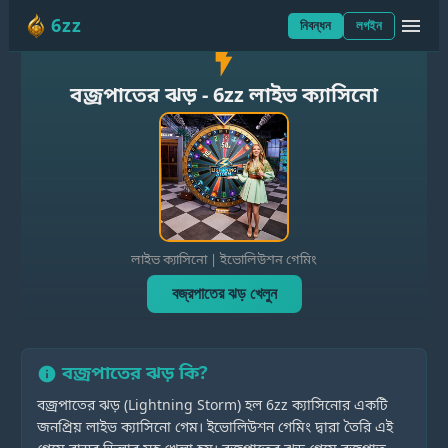
6zz
menu
নিবন্ধন
লগইন
flash_on
বজ্রপাতের ঝড় - 6zz লাইভ ক্যাসিনো
লাইভ ক্যাসিনো | ইভোলিউশন গেমিং
বজ্রপাতের ঝড় খেলুন
বজ্রপাতের ঝড় কি?
info
বজ্রপাতের ঝড় (Lightning Storm) হল 6zz ক্যাসিনোর একটি
জনপ্রিয় লাইভ ক্যাসিনো গেম। ইভোলিউশন গেমিং দ্বারা তৈরি এই