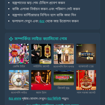
বজ্রপাতের ঝড় গেম টেবিলে প্রবেশ করুন
বাজি এলাকা নির্বাচন করুন এবং পরিমাণ সেট করুন
বজ্রপাত মাল্টিপ্লায়ার নিশ্চিত হলে বাজি জমা দিন
ফলাফল দেখুন এবং
6zz
থেকে জয় উত্তোলন করুন
সম্পর্কিত লাইভ ক্যাসিনো গেম
games
ক্রেজি টাইম
লাইটনিং রুলেট
ব্যাকারেট C08
মনোপলি বিগ বলার
ক্রিকেট যুদ্ধ
মনোপলি লাইভ
ফ্যান ট্যান
লাল দরজা রুলেট
6zz প্রচার
পৃষ্ঠায় বোনাস দেখুন।
6zz রিভিউ
পড়ুন।